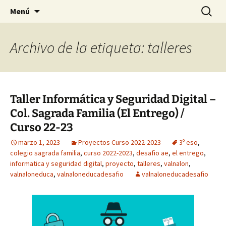
Saltar
Buscar:
Menú
al
contenido
Archivo de la etiqueta: talleres
Taller Informática y Seguridad Digital –
Col. Sagrada Familia (El Entrego) /
Curso 22-23
marzo 1, 2023
Proyectos Curso 2022-2023
3º eso
,
colegio sagrada familia
,
curso 2022-2023
,
desafio ae
,
el entrego
,
informatica y seguridad digital
,
proyecto
,
talleres
,
valnalon
,
valnaloneduca
,
valnaloneducadesafio
valnaloneducadesafio