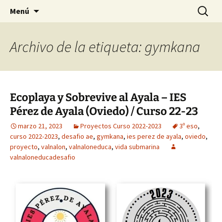
Saltar
Buscar:
Menú
al
contenido
Archivo de la etiqueta: gymkana
Ecoplaya y Sobrevive al Ayala – IES
Pérez de Ayala (Oviedo) / Curso 22-23
marzo 21, 2023
Proyectos Curso 2022-2023
3º eso
,
curso 2022-2023
,
desafio ae
,
gymkana
,
ies perez de ayala
,
oviedo
,
proyecto
,
valnalon
,
valnaloneduca
,
vida submarina
valnaloneducadesafio