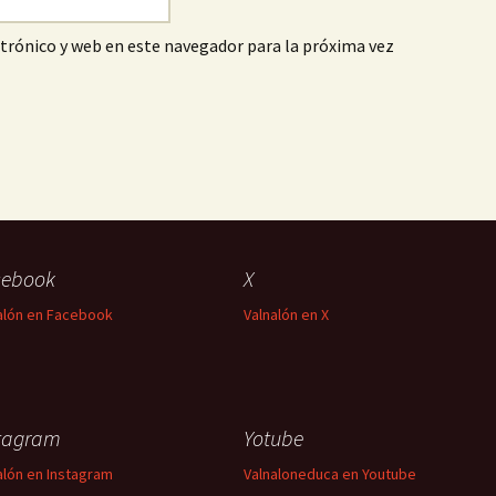
trónico y web en este navegador para la próxima vez
cebook
X
alón en Facebook
Valnalón en X
tagram
Yotube
alón en Instagram
Valnaloneduca en Youtube