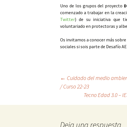
Uno de los grupos del proyecto
D
comenzado a trabajar en la creac
Twitter
) de su iniciativa que 
voluntariado en protectoras y alb
Os invitamos a conocer más sobre s
sociales si sois parte de Desafío 
Navegación
←
Cuidado del medio ambient
/ Curso 22-23
Tecno Edad 3.0 – I
de
entradas
Deja una respuesta