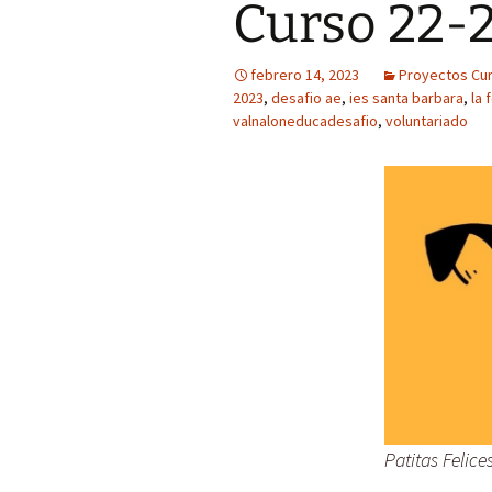
Curso 22-
febrero 14, 2023
Proyectos Cu
2023
,
desafio ae
,
ies santa barbara
,
la 
valnaloneducadesafio
,
voluntariado
Patitas Felice