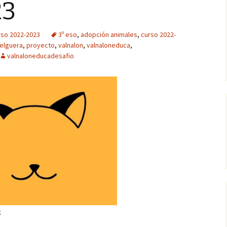
23
rso 2022-2023
3º eso
,
adopción animales
,
curso 2022-
felguera
,
proyecto
,
valnalon
,
valnaloneduca
,
valnaloneducadesafio
s