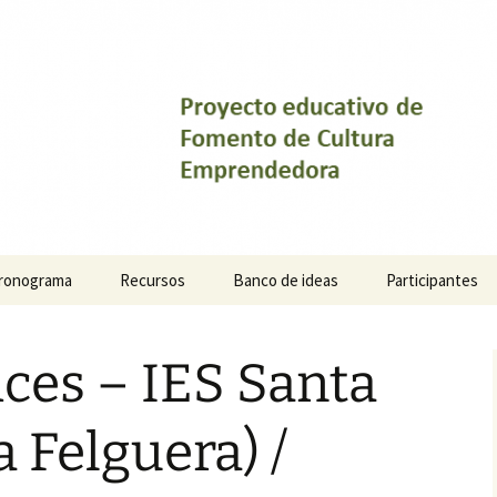
ronograma
Recursos
Banco de ideas
Participantes
ices – IES Santa
a Felguera) /