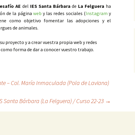
esafío AE
del
IES Santa Bárbara
de
La Felguera
ha
ión de la página
web
y las redes sociales (
Instagram
y
tiene como objetivo fomentar las adopciones y el
ergues de animales.
u proyecto y a crear vuestra propia web y redes
AE como forma de dar a conocer vuestro trabajo.
e – Col. María Inmaculada (Pola de Laviana)
ES Santa Bárbara (La Felguera) / Curso 22-23
→