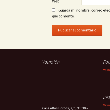
Web
Guarda mi nombre, correo elec
que comente.
Valnalón
Fa
Valn
Ins
Valn
Calle Altos Hornos, s/n, 33930 –