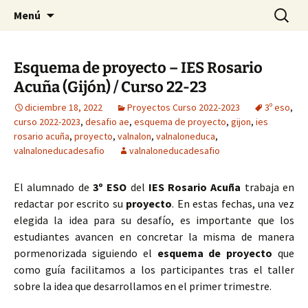
Saltar
Buscar:
Menú
al
contenido
Esquema de proyecto – IES Rosario
Acuña (Gijón) / Curso 22-23
diciembre 18, 2022
Proyectos Curso 2022-2023
3º eso
,
curso 2022-2023
,
desafio ae
,
esquema de proyecto
,
gijon
,
ies
rosario acuña
,
proyecto
,
valnalon
,
valnaloneduca
,
valnaloneducadesafio
valnaloneducadesafio
El alumnado de
3º ESO
del
IES Rosario Acuña
trabaja en
redactar por escrito su
proyecto
. En estas fechas, una vez
elegida la idea para su desafío, es importante que los
estudiantes avancen en concretar la misma de manera
pormenorizada siguiendo el
esquema de proyecto
que
como guía facilitamos a los participantes tras el taller
sobre la idea que desarrollamos en el primer trimestre.