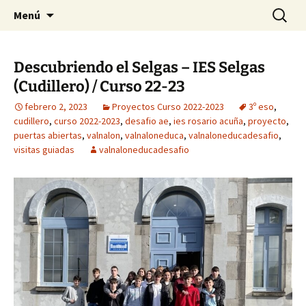
Saltar
Buscar:
Menú
al
contenido
Descubriendo el Selgas – IES Selgas
(Cudillero) / Curso 22-23
febrero 2, 2023
Proyectos Curso 2022-2023
3º eso
,
cudillero
,
curso 2022-2023
,
desafio ae
,
ies rosario acuña
,
proyecto
,
puertas abiertas
,
valnalon
,
valnaloneduca
,
valnaloneducadesafio
,
visitas guiadas
valnaloneducadesafio