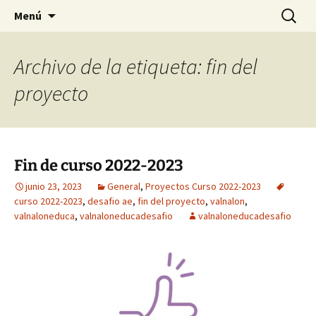
Saltar
Buscar:
Menú
al
contenido
Archivo de la etiqueta: fin del
proyecto
Fin de curso 2022-2023
junio 23, 2023
General
,
Proyectos Curso 2022-2023
curso 2022-2023
,
desafio ae
,
fin del proyecto
,
valnalon
,
valnaloneduca
,
valnaloneducadesafio
valnaloneducadesafio