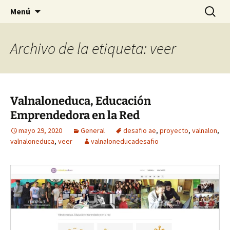
Saltar
Buscar:
Menú
al
contenido
Archivo de la etiqueta: veer
Valnaloneduca, Educación
Emprendedora en la Red
mayo 29, 2020
General
desafio ae
,
proyecto
,
valnalon
,
valnaloneduca
,
veer
valnaloneducadesafio